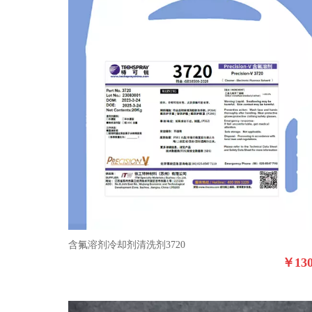
含氟溶剂冷却剂清洗剂3720
￥
13