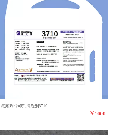
含氟溶剂冷却剂清洗剂3710
￥
1000