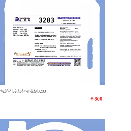
含氟溶剂冷却剂清洗剂3283
￥
800