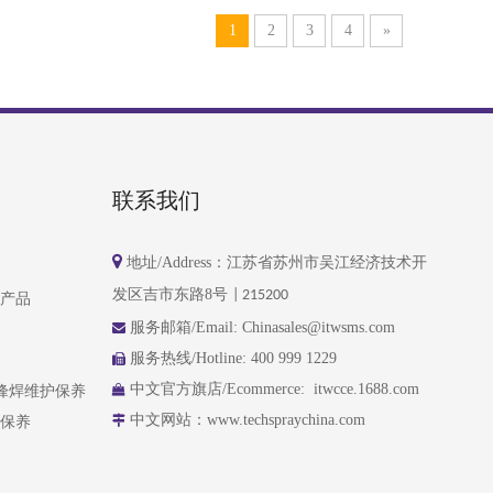
1
2
3
4
»
联系我们

地址/Address：江苏省苏州市吴江经济技术开
发区
吉市东路8号
| 215200
产品
服务邮箱
/Email:
Chinasales@itwsms.com

服务热线/Hotline: 400 999 1229

中文官方旗店/Ecommerce:
itwcce.1688.com
波峰焊维护保养

中文网站：
www.techspraychina.com
保养
