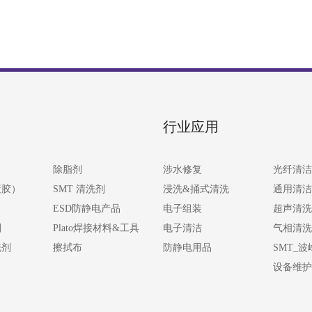
行业应用
除脂剂
涉水修复
光纤清洁
蔽胶）
SMT 清洗剂
浸洗&捅式清洗
通用清洁
ESD防静电产品
电子组装
超声清洗
剂
Plato焊接材料&工具
电子清洁
气相清洗
洗剂
擦拭布
防静电用品
SMT_
设备维护