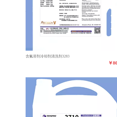
含氟溶剂冷却剂清洗剂3283
￥
8