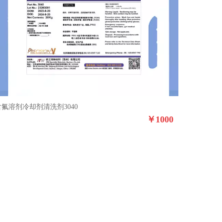
含氟溶剂冷却剂清洗剂3040
￥
1000