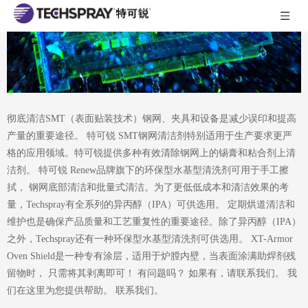
彻底清洁SMT（表面贴装技术）钢网、夹具和设备是减少误印和提高
产量的重要途径。 特可锐 SMT钢网清洁剂特别适用于生产要求更严
格的应用领域。特可锐提供多种有效清除钢网上的锡膏和粘合剂上清
洁剂。 特可锐 Renew品牌旗下的环保型水基型清洗剂可用于手工擦
拭， 钢网底部清洁和批量式清洁。为了更低低成本和清洁效果的考
量，Techspray有全系列的异丙醇（IPA）可供选用。 定期烘道清洁和
维护也是确保产品质量和工艺重复性的重要途径。除了异丙醇（IPA）
之外，Techspray还有一种环保型水基型清洗剂可供选用。 XT-Armor
Oven Shield是一种专有涂层，适用于炉膛内壁，当表面涂满助焊剂残
留物时， 只需将其剥离即可！ 有问题吗？ 如果有，请联系我们。 我
们在这里为您提供帮助。 联系我们。