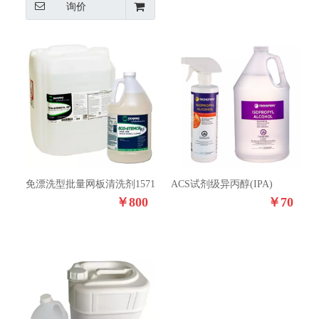
询价
免漂洗型批量网板清洗剂1571
ACS试剂级异丙醇(IPA)
￥
800
￥
70